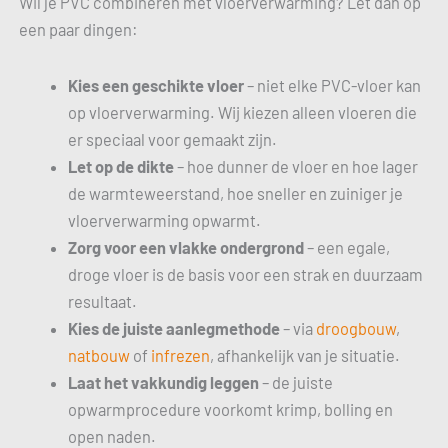
Wil je PVC combineren met vloerverwarming? Let dan op
een paar dingen:
Kies een geschikte vloer
– niet elke PVC-vloer kan
op vloerverwarming. Wij kiezen alleen vloeren die
er speciaal voor gemaakt zijn.
Let op de dikte
– hoe dunner de vloer en hoe lager
de warmteweerstand, hoe sneller en zuiniger je
vloerverwarming opwarmt.
Zorg voor een vlakke ondergrond
– een egale,
droge vloer is de basis voor een strak en duurzaam
resultaat.
Kies de juiste aanlegmethode
– via
droogbouw
,
natbouw
of
infrezen
, afhankelijk van je situatie.
Laat het vakkundig leggen
– de juiste
opwarmprocedure voorkomt krimp, bolling en
open naden.