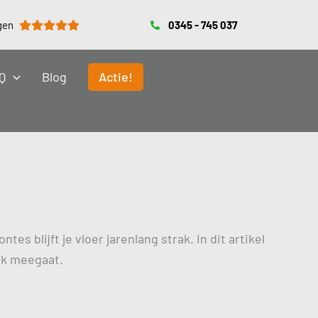
0345 - 745 037
gen
Q
Blog
Actie!
 blijft je vloer jarenlang strak. In dit artikel
ijk meegaat.