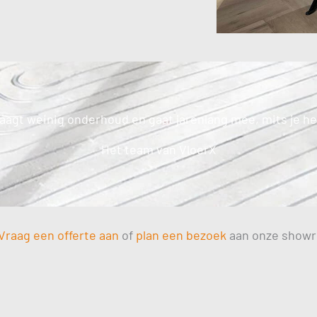
aagt weinig onderhoud en gaat jarenlang mee, mits je h
Het team van VloerX
Vraag een offerte aan
of
plan een bezoek
aan onze showr