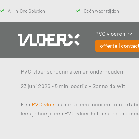
Ga
All-In-One Solution
Géén wachttijden
naar
de
inhoud
PVC vloeren
offerte | contac
PVC-vloer schoonmaken en onderhouden
23 juni 2026 - 5 min leestijd - Sanne de Wit
Een
PVC-vloer
is niet alleen mooi en comfortabe
lees je hoe je een PVC-vloer het beste schoonma