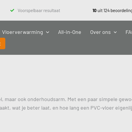
Voorspelbaar resultaat
10
uit 124 beoordelin
Vloerverwarming
All-in-One
Over ons
FA
t
l, maar ook onderhoudsarm. Met een paar simpele gewoontes
akt, wat je beter laat, en hoe lang een PVC-vloer eigenl