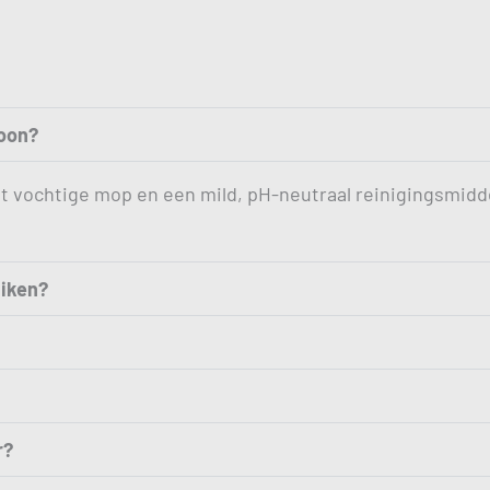
hoon?
ht vochtige mop en een mild, pH-neutraal reinigingsmidd
iken?
r?