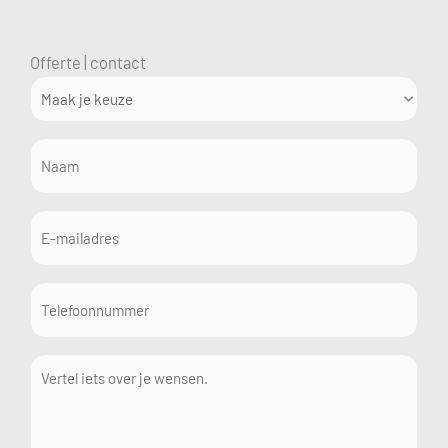
Offerte | contact
(Vereist)
Maak
je
keuze
Naam
(Vereist)
E-
mailadres
(Vereist)
Telefoonnummer
Vertel
iets
over
je