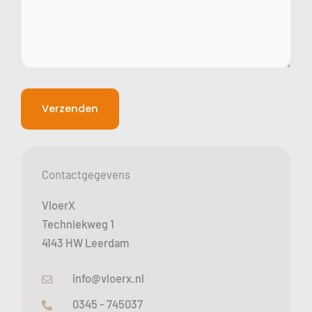
wensen.
(Vereist)
Contactgegevens
VloerX
Techniekweg 1
4143 HW Leerdam
info@vloerx.nl
0345 - 745037